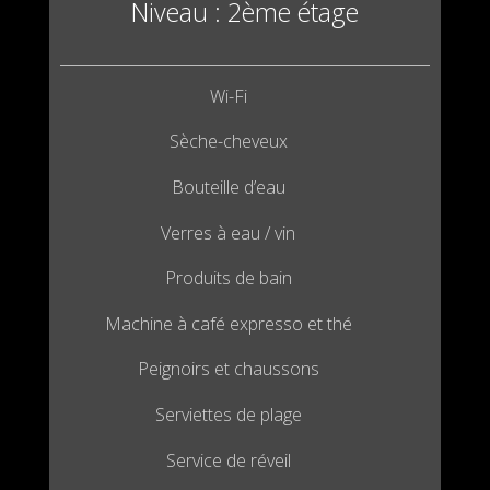
Niveau : 2ème étage
Wi-Fi
Sèche-cheveux
Bouteille d’eau
Verres à eau / vin
Produits de bain
Machine à café expresso et thé
Peignoirs et chaussons
Serviettes de plage
Service de réveil