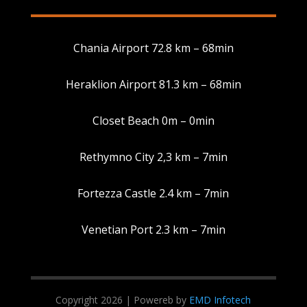
Chania Airport 72.8 km – 68min
Heraklion Airport 81.3 km – 68min
Manage Consent
Closet Beach 0m – 0min
To provide the best experiences, we use technologies like cookies to
store and/or access device information. Consenting to these
Rethymno City 2,3 km – 7min
technologies will allow us to process data such as browsing behavior or
unique IDs on this site. Not consenting or withdrawing consent, may
adversely affect certain features and functions.
Fortezza Castle 2.4 km – 7min
Accept
Venetian Port 2.3 km – 7min
Deny
View preferences
Copyright 2026 | Powereb by
EMD Infotech