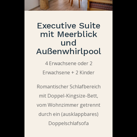
Executive Suite
mit Meerblick
und
Außenwhirlpool
4 Erwachsene oder 2
Erwachsene + 2 Kinder
Romantischer Schlafbereich
mit Doppel-Kingsize-Bett,
vom Wohnzimmer getrennt
durch ein (ausklappbares)
Doppelschlafsofa