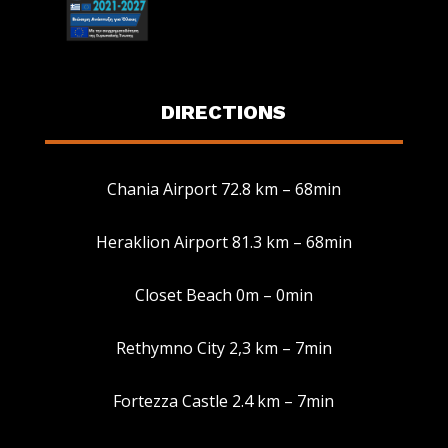
DIRECTIONS
Chania Airport 72.8 km – 68min
Heraklion Airport 81.3 km – 68min
Manage Consent
Closet Beach 0m – 0min
To provide the best experiences, we use technologies like cookies to
store and/or access device information. Consenting to these
Rethymno City 2,3 km – 7min
technologies will allow us to process data such as browsing behavior or
unique IDs on this site. Not consenting or withdrawing consent, may
adversely affect certain features and functions.
Fortezza Castle 2.4 km – 7min