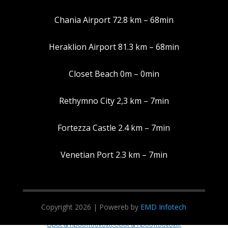
Chania Airport 72.8 km – 68min
Heraklion Airport 81.3 km – 68min
Manage Consent
Closet Beach 0m – 0min
To provide the best experiences, we use technologies like cookies to
store and/or access device information. Consenting to these
Rethymno City 2,3 km – 7min
technologies will allow us to process data such as browsing behavior or
unique IDs on this site. Not consenting or withdrawing consent, may
adversely affect certain features and functions.
Fortezza Castle 2.4 km – 7min
Accept
Venetian Port 2.3 km – 7min
Deny
View preferences
Copyright 2026 | Powereb by
EMD Infotech
Όροι & Προϋποθέσεις
Όροι & Προϋποθέσεις