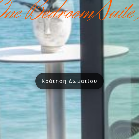
ne BedroomSuite
Κράτηση Δωματίου